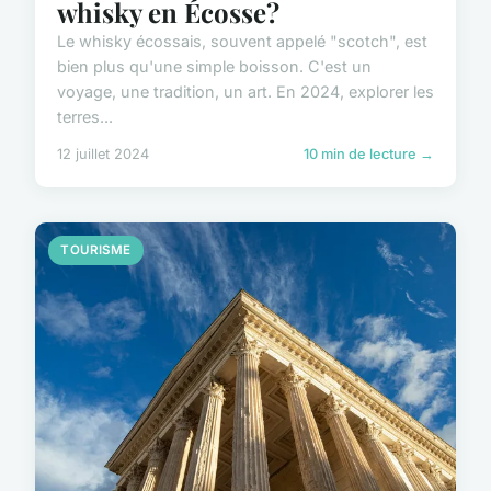
whisky en Écosse?
Le whisky écossais, souvent appelé "scotch", est
bien plus qu'une simple boisson. C'est un
voyage, une tradition, un art. En 2024, explorer les
terres...
12 juillet 2024
10 min de lecture →
TOURISME