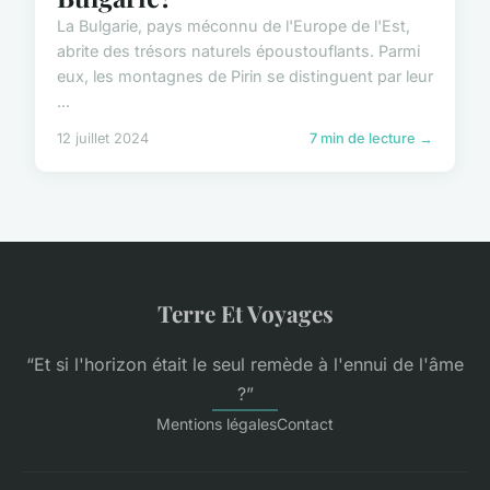
La Bulgarie, pays méconnu de l'Europe de l'Est,
abrite des trésors naturels époustouflants. Parmi
eux, les montagnes de Pirin se distinguent par leur
...
12 juillet 2024
7 min de lecture →
Terre Et Voyages
“Et si l'horizon était le seul remède à l'ennui de l'âme
?”
Mentions légales
Contact