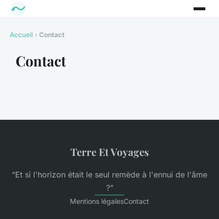
Accueil
›
Contact
Contact
Terre Et Voyages
“Et si l'horizon était le seul remède à l'ennui de l'âme
?”
Mentions légales
Contact