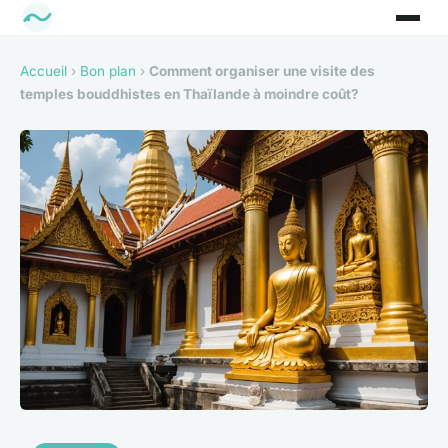
Accueil
›
Bon plan
›
Comment organiser une visite des
temples bouddhistes en Thaïlande à moindre coût?