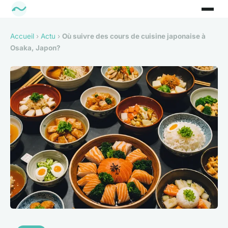
Accueil
›
Actu
›
Où suivre des cours de cuisine japonaise à
Osaka, Japon?