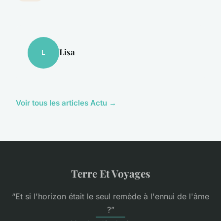
Lisa
L
Voir tous les articles Actu →
Terre Et Voyages
“Et si l'horizon était le seul remède à l'ennui de l'âme
?”