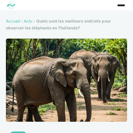
Accueil
›
Actu
›
Quels sont les meilleurs endroits pour
observer les éléphants en Thaïlande?